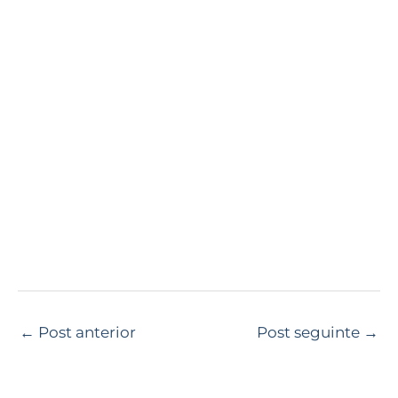
←
Post anterior
Post seguinte
→