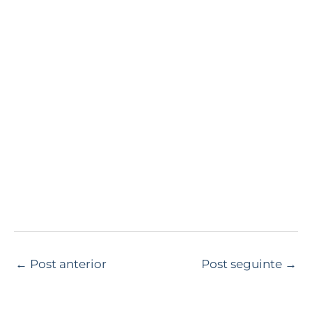
←
Post anterior
Post seguinte
→