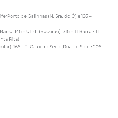
fe/Porto de Galinhas (N. Sra. do Ó) e 195 –
rro, 146 – UR-11 (Bacurau), 216 – TI Barro / TI
anta Rita)
lar), 166 – TI Cajueiro Seco (Rua do Sol) e 206 –