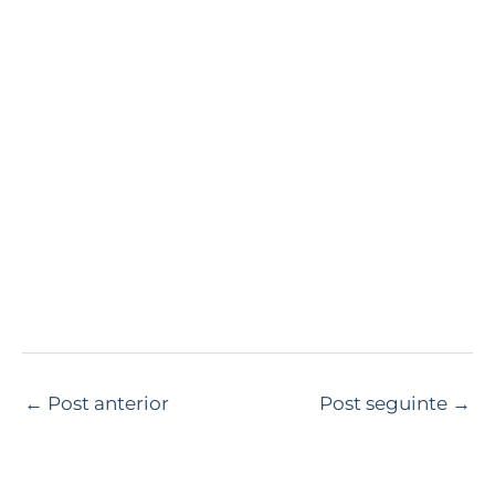
←
Post anterior
Post seguinte
→