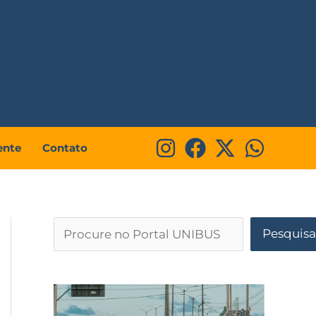
P
e
s
q
u
i
ente
Contato
s
a
r
Pesquisa