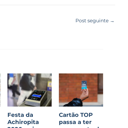
Post seguinte
→
Festa da
Cartão TOP
Achiropita
passa a ter