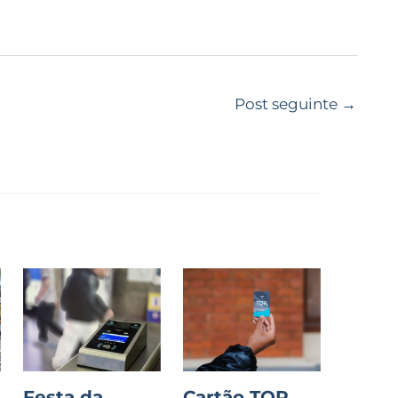
Post seguinte
→
Festa da
Cartão TOP