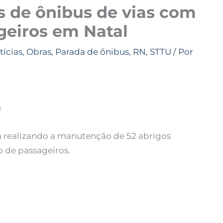
s de ônibus de vias com
geiros em Natal
tícias
,
Obras
,
Parada de ônibus
,
RN
,
STTU
/ Por
)
tá realizando a manutenção de 52 abrigos
o de passageiros.