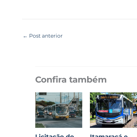
←
Post anterior
Confira também
Licitação do
Itamaracá e