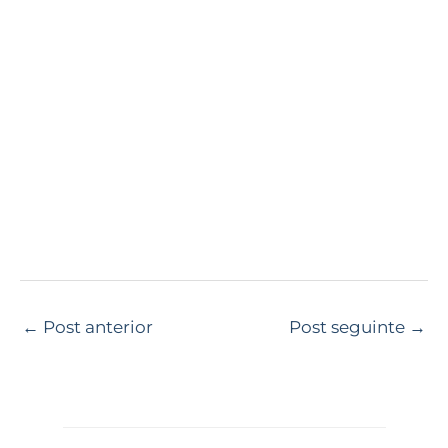
←
Post anterior
Post seguinte
→