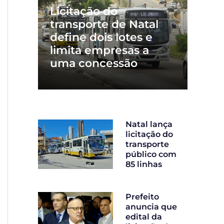
Licitação do
transporte de Natal
define dois lotes e
limita empresas a
uma concessão
Natal lança
licitação do
transporte
público com
85 linhas
Prefeito
anuncia que
edital da