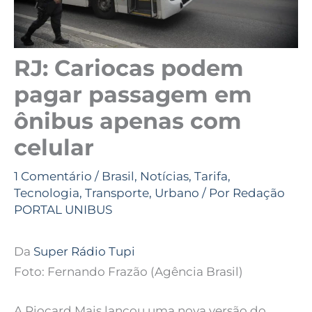
RJ: Cariocas podem
pagar passagem em
ônibus apenas com
celular
1 Comentário
/
Brasil
,
Notícias
,
Tarifa
,
Tecnologia
,
Transporte
,
Urbano
/ Por
Redação
PORTAL UNIBUS
Da
Super Rádio Tupi
Foto: Fernando Frazão (Agência Brasil)
A Riocard Mais lançou uma nova versão do