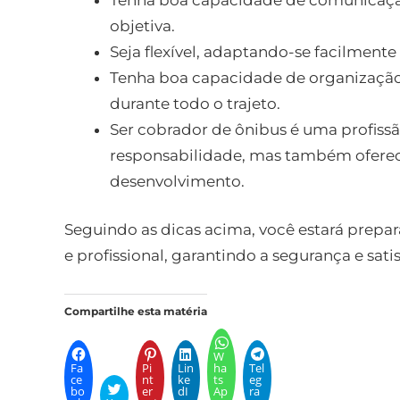
objetiva.
Seja flexível, adaptando-se facilmente
Tenha boa capacidade de organização
durante todo o trajeto.
Ser cobrador de ônibus é uma profiss
responsabilidade, mas também oferec
desenvolvimento.
Seguindo as dicas acima, você estará prepar
e profissional, garantindo a segurança e sati
Compartilhe esta matéria
W
Fa
Pi
Lin
ha
Tel
ce
nt
ke
ts
eg
bo
er
dI
Ap
ra