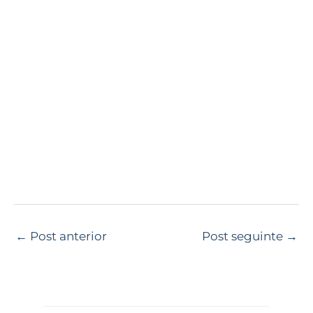
←
Post anterior
Post seguinte
→