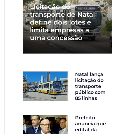
Licitação do
transporte de Natal
define dois lotes e
limita empresas a
uma concessão
Natal lança
licitação do
transporte
público com
85 linhas
Prefeito
anuncia que
edital da