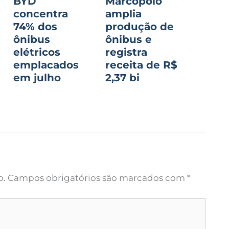
BYD
Marcopolo
concentra
amplia
74% dos
produção de
ônibus
ônibus e
o
elétricos
registra
emplacados
receita de R$
em julho
2,37 bi
o.
Campos obrigatórios são marcados com
*