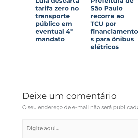
Lula descarta
Prefeitura de
tarifa zero no
São Paulo
transporte
recorre ao
público em
TCU por
eventual 4º
financiament
mandato
s para ônibus
elétricos
Deixe um comentário
O seu endereço de e-mail não será publicad
Digite
aqui...