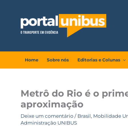
Ir
para
o
conteúdo
Home
Sobre nós
Editorias e Colunas
Metrô do Rio é o prime
aproximação
Deixe um comentário
/
Brasil
,
Mobilidade U
Administração UNIBUS