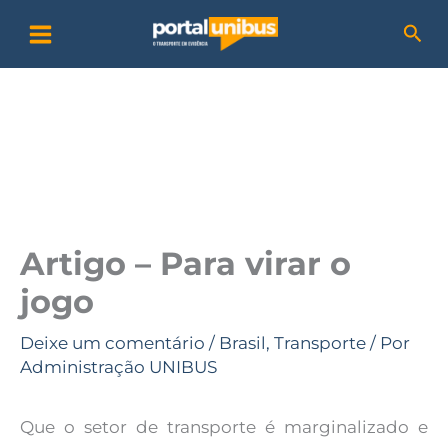
Ir
P
Pesq
para
e
o
s
conteúdo
q
u
i
s
a
Artigo – Para virar o
r
jogo
Deixe um comentário
/
Brasil
,
Transporte
/ Por
Administração UNIBUS
Que o setor de transporte é marginalizado e