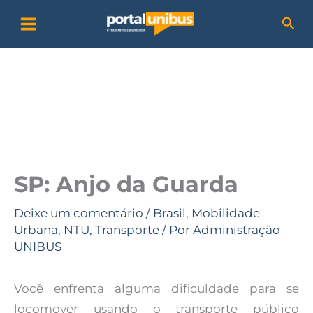
Ir
P
Pesq
para
e
o
s
conteúdo
q
u
i
s
a
SP: Anjo da Guarda
r
Deixe um comentário
/
Brasil
,
Mobilidade
Urbana
,
NTU
,
Transporte
/ Por
Administração
UNIBUS
Você enfrenta alguma dificuldade para se
locomover usando o transporte público