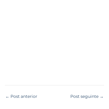
←
Post anterior
Post seguinte
→