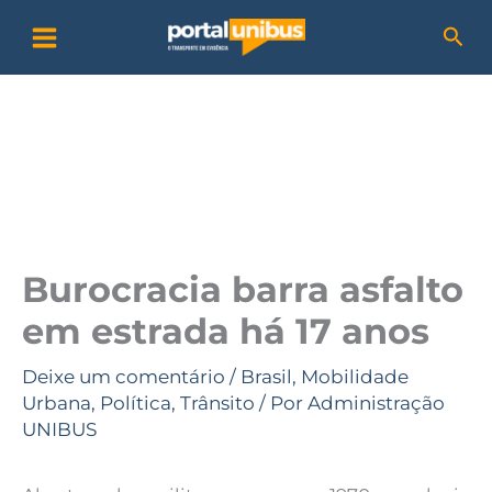
Ir
P
Pesq
para
e
o
s
conteúdo
q
u
i
s
a
Burocracia barra asfalto
r
em estrada há 17 anos
Deixe um comentário
/
Brasil
,
Mobilidade
Urbana
,
Política
,
Trânsito
/ Por
Administração
UNIBUS