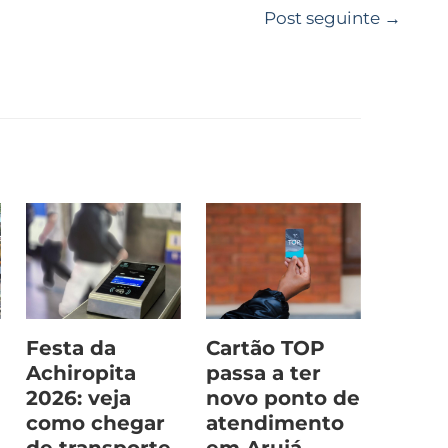
Post seguinte
→
Festa da
Cartão TOP
Achiropita
passa a ter
2026: veja
novo ponto de
como chegar
atendimento
de transporte
em Arujá