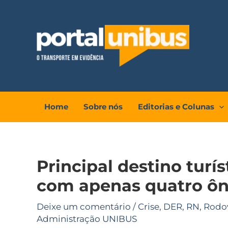
Ir
para
o
conteúdo
Home
Sobre nós
Editorias e Colunas
Principal destino turí
com apenas quatro ôn
Deixe um comentário
/
Crise
,
DER
,
RN
,
Rodov
Administração UNIBUS