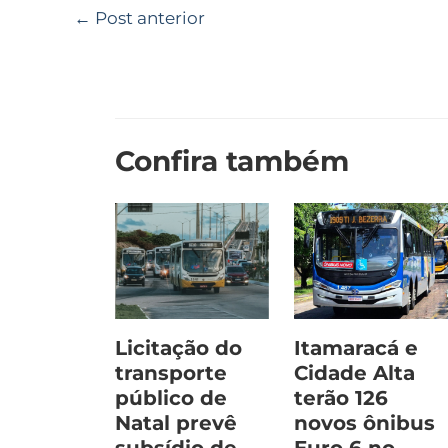
←
Post anterior
Confira também
Licitação do
Itamaracá e
transporte
Cidade Alta
público de
terão 126
Natal prevê
novos ônibus
subsídio de
Euro 6 no