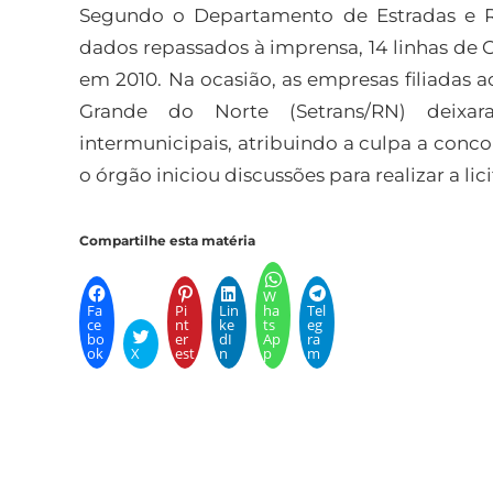
Segundo o Departamento de Estradas e R
dados repassados à imprensa, 14 linhas de
em 2010. Na ocasião, as empresas filiadas 
Grande do Norte (Setrans/RN) deixar
intermunicipais, atribuindo a culpa a conco
o órgão iniciou discussões para realizar a li
Compartilhe esta matéria
W
Fa
Pi
Lin
ha
Tel
ce
nt
ke
ts
eg
bo
er
dI
Ap
ra
ok
X
est
n
p
m