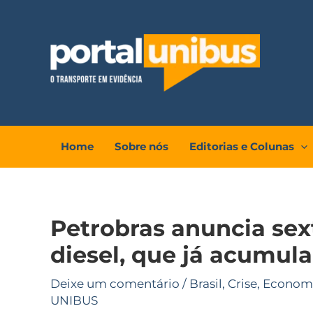
Ir
para
o
conteúdo
Home
Sobre nós
Editorias e Colunas
Petrobras anuncia se
diesel, que já acumula
Deixe um comentário
/
Brasil
,
Crise
,
Econom
UNIBUS