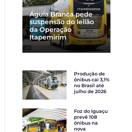
Águia Branca pede
suspensão do leilão
da Operação
Itapemirim
Produção de
ônibus cai 3,1%
no Brasil até
julho de 2026
Foz do Iguaçu
prevê 108
ônibus na
nova