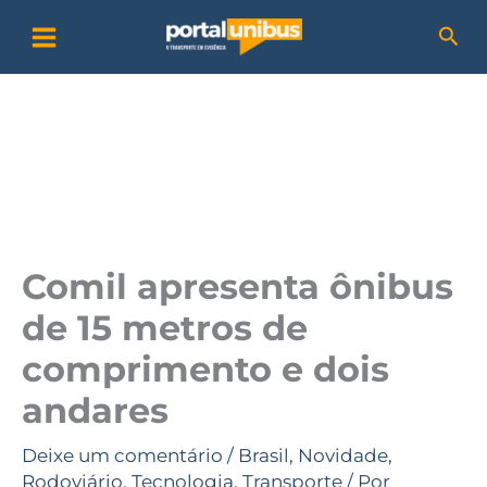
Ir
P
Pesq
para
e
o
s
conteúdo
q
u
i
s
a
Comil apresenta ônibus
r
de 15 metros de
comprimento e dois
andares
Deixe um comentário
/
Brasil
,
Novidade
,
Rodoviário
,
Tecnologia
,
Transporte
/ Por