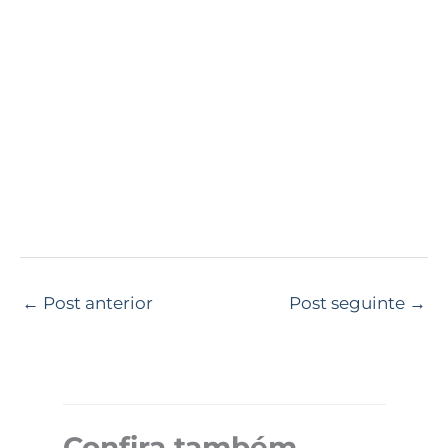
←
Post anterior
Post seguinte
→
Confira também