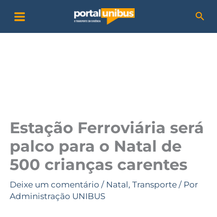
Ir
P
Pesq
para
e
o
s
conteúdo
q
u
i
s
a
Estação Ferroviária será
r
palco para o Natal de
500 crianças carentes
Deixe um comentário
/
Natal
,
Transporte
/ Por
Administração UNIBUS