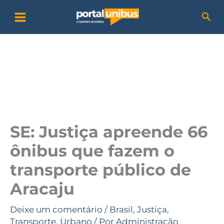
Ir
P
Pesq
para
e
o
s
conteúdo
q
u
i
s
a
SE: Justiça apreende 66
r
ônibus que fazem o
transporte público de
Aracaju
Deixe um comentário
/
Brasil
,
Justiça
,
Transporte
,
Urbano
/ Por
Administração