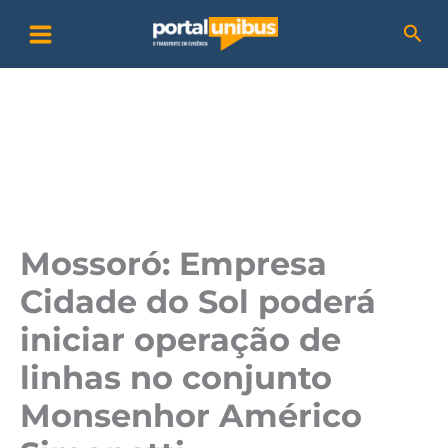
Ir
P
Pesq
para
e
o
s
conteúdo
q
u
i
s
a
Mossoró: Empresa
r
Cidade do Sol poderá
iniciar operação de
linhas no conjunto
Monsenhor Américo