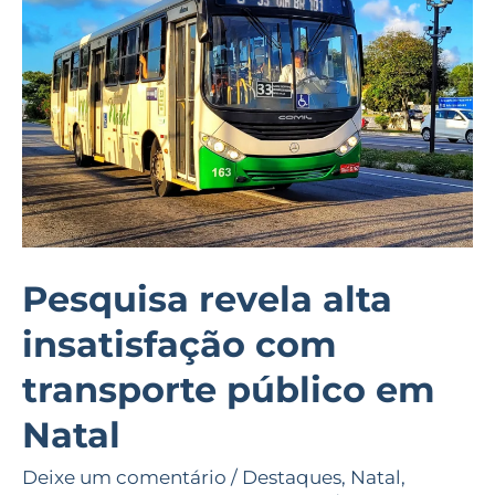
insatisfação
com
transporte
público
em
Natal
Pesquisa revela alta
insatisfação com
transporte público em
Natal
Deixe um comentário
/
Destaques
,
Natal
,