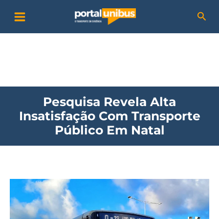
Ir
P
Pesq
para
e
o
s
conteúdo
q
u
i
Pesquisa Revela Alta
s
Insatisfação Com Transporte
a
Público Em Natal
r
Pesquisa
revela
alta