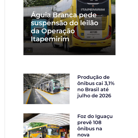
Águia Branca pede
suspensão do leilão
da Operação
Itapemirim
Produção de
ônibus cai 3,1%
no Brasil até
julho de 2026
Foz do Iguaçu
prevê 108
ônibus na
nova