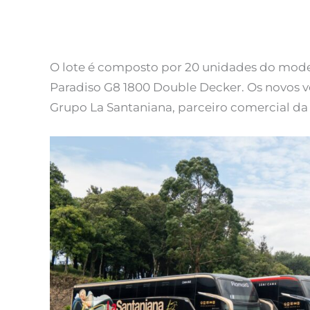
O lote é composto por 20 unidades do mode
Paradiso G8 1800 Double Decker. Os novos v
Grupo La Santaniana, parceiro comercial da