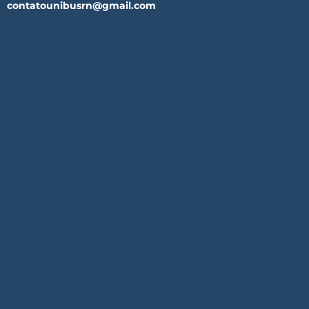
contatounibusrn@gmail.com