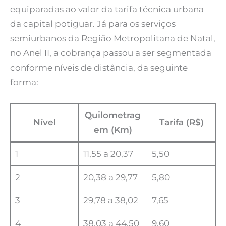
equiparadas ao valor da tarifa técnica urbana
da capital potiguar. Já para os serviços
semiurbanos da Região Metropolitana de Natal,
no Anel II, a cobrança passou a ser segmentada
conforme níveis de distância, da seguinte
forma:
Quilometrag
Nível
Tarifa (R$)
em (Km)
1
11,55 a 20,37
5,50
2
20,38 a 29,77
5,80
3
29,78 a 38,02
7,65
4
38,03 a 44,50
9,60