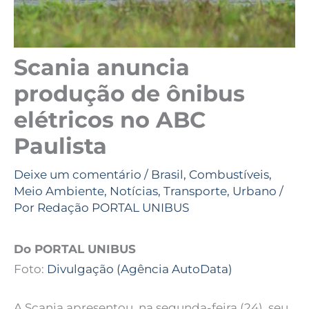
Scania anuncia
produção de ônibus
elétricos no ABC
Paulista
Deixe um comentário
/
Brasil
,
Combustíveis
,
Meio Ambiente
,
Notícias
,
Transporte
,
Urbano
/
Por
Redação PORTAL UNIBUS
Do PORTAL UNIBUS
Foto:
Divulgação (Agência AutoData)
A Scania apresentou, na segunda-feira (24), seu