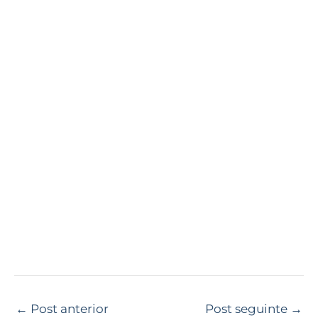
←
Post anterior
Post seguinte
→