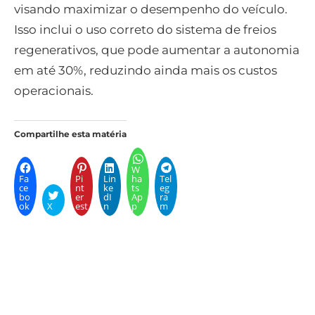
visando maximizar o desempenho do veículo.
Isso inclui o uso correto do sistema de freios
regenerativos, que pode aumentar a autonomia
em até 30%, reduzindo ainda mais os custos
operacionais.
Compartilhe esta matéria
W
Fa
Pi
Lin
ha
Tel
ce
nt
ke
ts
eg
bo
er
dI
Ap
ra
ok
X
est
n
p
m