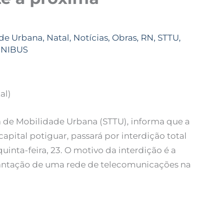
de Urbana
,
Natal
,
Notícias
,
Obras
,
RN
,
STTU
,
UNIBUS
al)
ia de Mobilidade Urbana (STTU), informa que a
apital potiguar, passará por interdição total
uinta-feira, 23. O motivo da interdição é a
plantação de uma rede de telecomunicações na