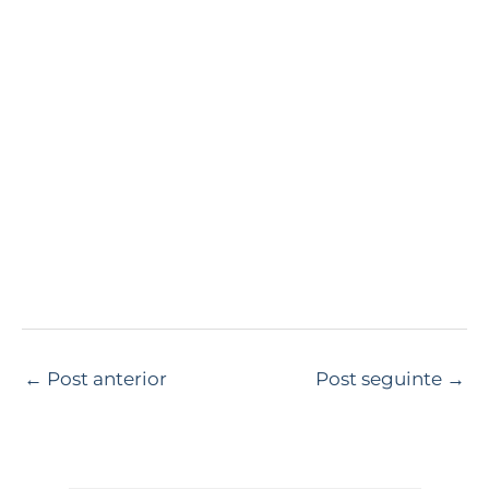
←
Post anterior
Post seguinte
→