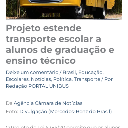
Projeto estende
transporte escolar a
alunos de graduação e
ensino técnico
Deixe um comentário
/
Brasil
,
Educação
,
Escolares
,
Notícias
,
Política
,
Transporte
/ Por
Redação PORTAL UNIBUS
Da
Agência Câmara de Notícias
Foto:
Divulgação (Mercedes-Benz do Brasil)
O Projeto de Lei 5285/20 permite que os alunos