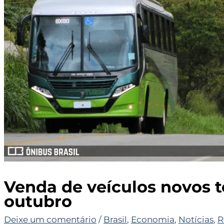
Venda de veículos novos t
outubro
Deixe um comentário
/
Brasil
,
Economia
,
Notícias
,
R