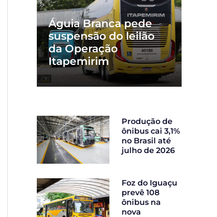
Águia Branca pede
suspensão do leilão
da Operação
Itapemirim
Produção de
ônibus cai 3,1%
no Brasil até
julho de 2026
Foz do Iguaçu
prevê 108
ônibus na
nova