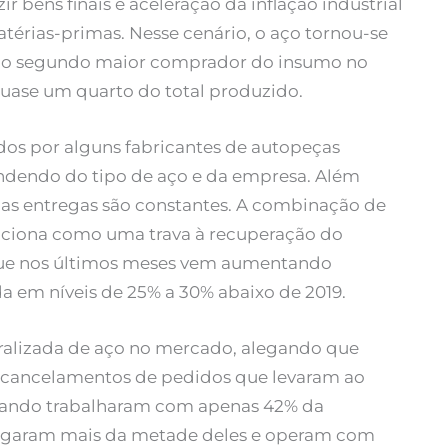
 bens finais e aceleração da inflação industrial
atérias-primas. Nesse cenário, o aço tornou-se
 do segundo maior comprador do insumo no
quase um quarto do total produzido.
ados por alguns fabricantes de autopeças
dendo do tipo de aço e da empresa. Além
s nas entregas são constantes. A combinação de
unciona como uma trava à recuperação do
 que nos últimos meses vem aumentando
a em níveis de 25% a 30% abaixo de 2019.
eralizada de aço no mercado, alegando que
cancelamentos de pedidos que levaram ao
 quando trabalharam com apenas 42% da
ligaram mais da metade deles e operam com