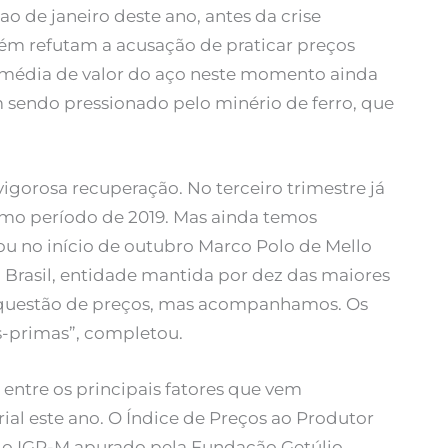
ao de janeiro deste ano, antes da crise
ém refutam a acusação de praticar preços
 média de valor do aço neste momento ainda
m sendo pressionado pelo minério de ferro, que
igorosa recuperação. No terceiro trimestre já
mo período de 2019. Mas ainda temos
u no início de outubro Marco Polo de Mello
o Brasil, entidade mantida por dez das maiores
a questão de preços, mas acompanhamos. Os
as-primas”, completou.
á entre os principais fatores que vem
ial este ano. O Índice de Preços ao Produtor
do IGP-M apurado pela Fundação Getúlio