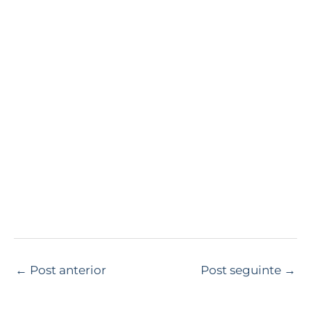
←
Post anterior
Post seguinte
→