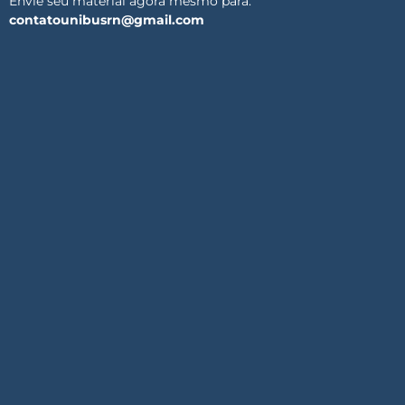
Envie seu material agora mesmo para:
contatounibusrn@gmail.com