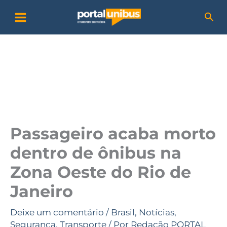
Ir
P
Pesq
para
e
o
s
conteúdo
q
u
i
s
a
Passageiro acaba morto
r
dentro de ônibus na
Zona Oeste do Rio de
Janeiro
Deixe um comentário
/
Brasil
,
Notícias
,
Segurança
,
Transporte
/ Por
Redação PORTAL