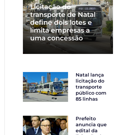
Licitação do
transporte de Natal
define dois lotes e
limita empresas a
uma concessão
Natal lança
licitação do
transporte
público com
85 linhas
Prefeito
anuncia que
edital da