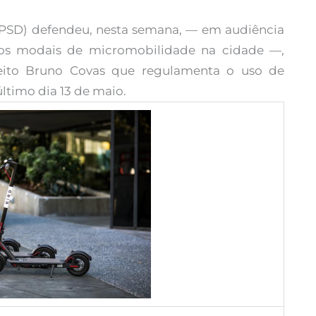
(PSD) defendeu, nesta semana, — em audiência
ovos modais de micromobilidade na cidade —,
eito Bruno Covas que regulamenta o uso de
último dia 13 de maio.