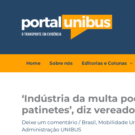
Ir
para
o
conteúdo
Home
Sobre nós
Editorias e Colunas
‘Indústria da multa p
patinetes’, diz veread
Deixe um comentário
/
Brasil
,
Mobilidade U
Administração UNIBUS