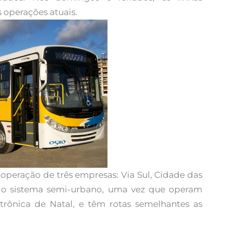
operações atuais.
peração de três empresas: Via Sul, Cidade das
 do sistema semi-urbano, uma vez que operam
ônica de Natal, e têm rotas semelhantes as