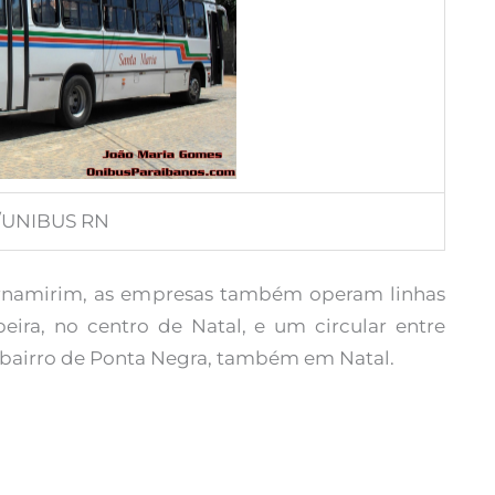
/UNIBUS RN
rnamirim, as empresas também operam linhas
eira, no centro de Natal, e um circular entre
 bairro de Ponta Negra, também em Natal.