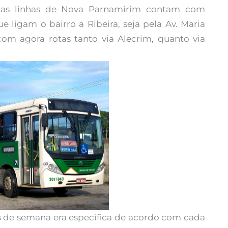
, as linhas de Nova Parnamirim contam com
 ligam o bairro a Ribeira, seja pela Av. Maria
om agora rotas tanto via Alecrim, quanto via
is de semana era específica de acordo com cada