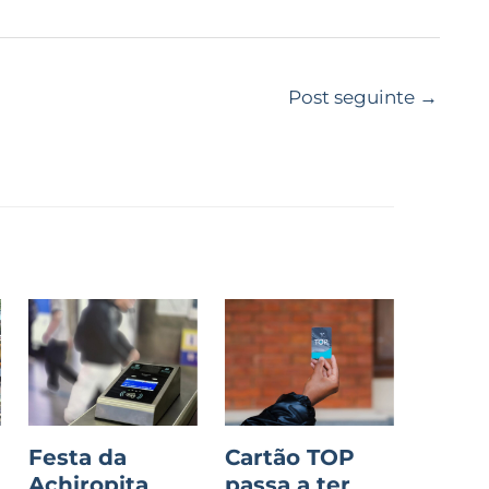
Post seguinte
→
Festa da
Cartão TOP
Achiropita
passa a ter