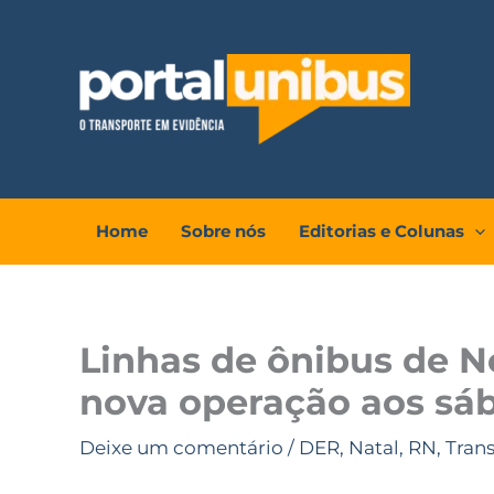
Ir
para
o
conteúdo
Home
Sobre nós
Editorias e Colunas
Linhas de ônibus de 
nova operação aos sá
Deixe um comentário
/
DER
,
Natal
,
RN
,
Tran