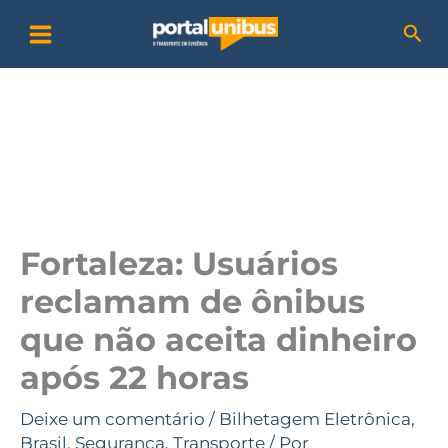
Ir
P
Pesq
para
e
o
s
conteúdo
q
u
i
s
a
Fortaleza: Usuários
r
reclamam de ônibus
que não aceita dinheiro
após 22 horas
Deixe um comentário
/
Bilhetagem Eletrônica
,
Brasil
,
Segurança
,
Transporte
/ Por