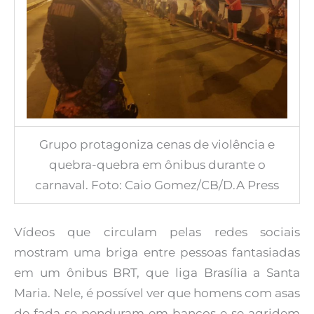
Grupo protagoniza cenas de violência e
quebra-quebra em ônibus durante o
carnaval. Foto: Caio Gomez/CB/D.A Press
Vídeos que circulam pelas redes sociais
mostram uma briga entre pessoas fantasiadas
em um ônibus BRT, que liga Brasília a Santa
Maria. Nele, é possível ver que homens com asas
de fada se penduram em bancos e se agridem