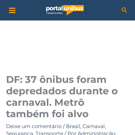
Ir
P
Pesq
para
e
o
s
conteúdo
q
u
i
s
a
DF: 37 ônibus foram
r
depredados durante o
carnaval. Metrô
também foi alvo
Deixe um comentário
/
Brasil
,
Carnaval
,
Segurança
,
Transporte
/ Por
Administração