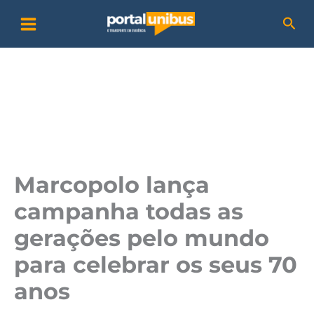
Ir
P
Pesq
para
e
o
s
conteúdo
q
u
i
s
a
Marcopolo lança
r
campanha todas as
gerações pelo mundo
para celebrar os seus 70
anos