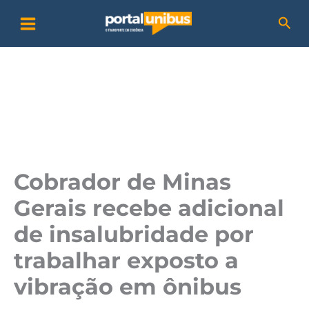
Ir
P
Pesq
para
e
o
s
conteúdo
q
u
i
s
a
Cobrador de Minas
r
Gerais recebe adicional
de insalubridade por
trabalhar exposto a
vibração em ônibus