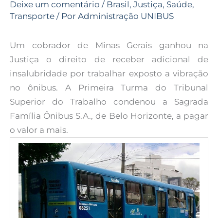
Deixe um comentário
/
Brasil
,
Justiça
,
Saúde
,
Transporte
/ Por
Administração UNIBUS
Um cobrador de Minas Gerais ganhou na
Justiça o direito de receber adicional de
insalubridade por trabalhar exposto a vibração
no ônibus. A Primeira Turma do Tribunal
Superior do Trabalho condenou a Sagrada
Família Ônibus S.A., de Belo Horizonte, a pagar
o valor a mais.