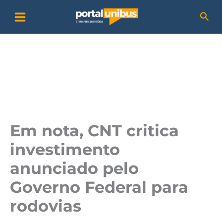
Ir
P
Pesq
para
e
o
s
conteúdo
q
u
i
s
a
Em nota, CNT critica
r
investimento
anunciado pelo
Governo Federal para
rodovias