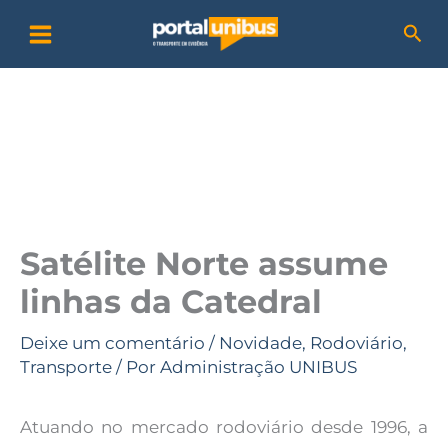
Ir
P
Pesq
para
e
o
s
conteúdo
q
u
i
s
a
Satélite Norte assume
r
linhas da Catedral
Deixe um comentário
/
Novidade
,
Rodoviário
,
Transporte
/ Por
Administração UNIBUS
Atuando no mercado rodoviário desde 1996, a