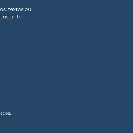
s, textos ou
constante
vados.