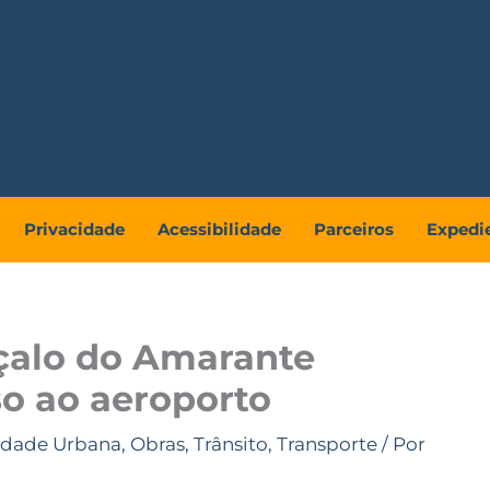
Privacidade
Acessibilidade
Parceiros
Expedi
nçalo do Amarante
so ao aeroporto
idade Urbana
,
Obras
,
Trânsito
,
Transporte
/ Por