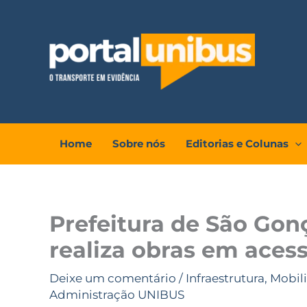
Ir
para
o
conteúdo
Home
Sobre nós
Editorias e Colunas
Prefeitura de São Go
realiza obras em aces
Deixe um comentário
/
Infraestrutura
,
Mobil
Administração UNIBUS