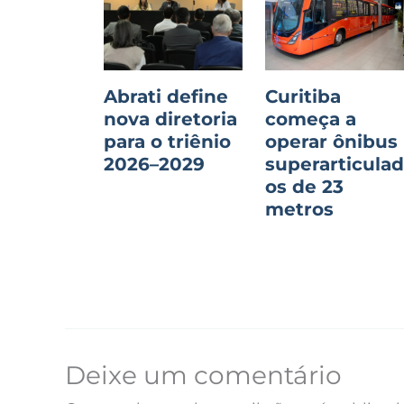
Abrati define
Curitiba
nova diretoria
começa a
para o triênio
operar ônibus
2026–2029
superarticula
os de 23
metros
Deixe um comentário