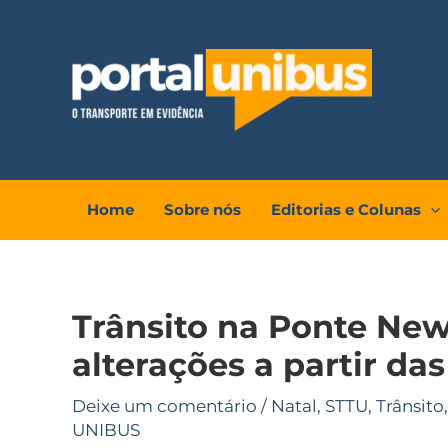
Ir
para
o
conteúdo
Home
Sobre nós
Editorias e Colunas
Trânsito na Ponte New
alterações a partir das
Deixe um comentário
/
Natal
,
STTU
,
Trânsito
UNIBUS