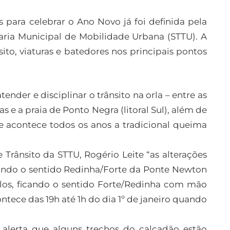
s para celebrar o Ano Novo já foi definida pela
taria Municipal de Mobilidade Urbana (STTU). A
sito, viaturas e batedores nos principais pontos
tender e disciplinar o trânsito na orla – entre as
tas e a praia de Ponto Negra (litoral Sul), além de
 acontece todos os anos a tradicional queima
 Trânsito da STTU, Rogério Leite “as alterações
ando o sentido Redinha/Forte da Ponte Newton
ulos, ficando o sentido Forte/Redinha com mão
ntece das 19h até 1h do dia 1º de janeiro quando
 alerta que alguns trechos do calçadão estão