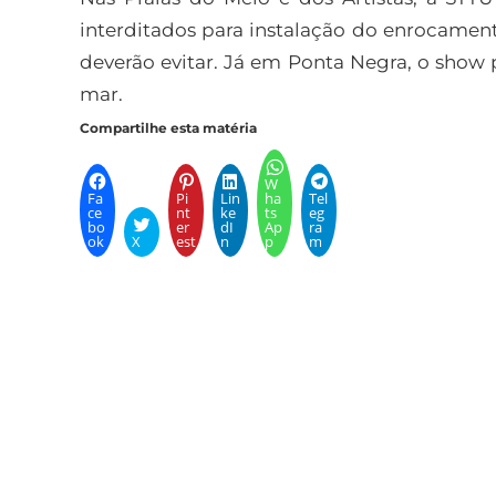
interditados para instalação do enrocamen
deverão evitar. Já em Ponta Negra, o show 
mar.
Compartilhe esta matéria
W
Fa
Pi
Lin
ha
Tel
ce
nt
ke
ts
eg
bo
er
dI
Ap
ra
ok
X
est
n
p
m