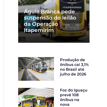
Águia Branca pede
suspensão do leilão
da Operação
Itapemirim
Produção de
ônibus cai 3,1%
no Brasil até
julho de 2026
Foz do Iguaçu
prevê 108
ônibus na
nova