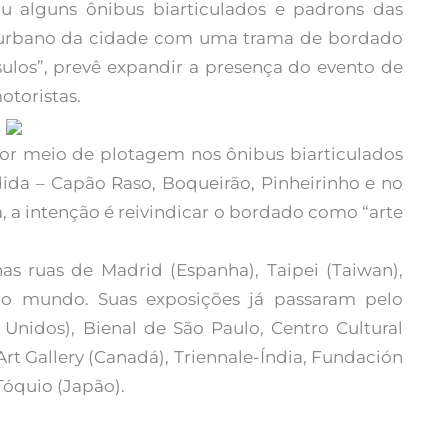
tiu alguns ônibus biarticulados e padrons das
te urbano da cidade com uma trama de bordado
sulos”, prevê expandir a presença do evento de
otoristas.
por meio de plotagem nos ônibus biarticulados
da – Capão Raso, Boqueirão, Pinheirinho e no
a, a intenção é reivindicar o bordado como “arte
 nas ruas de Madrid (Espanha), Taipei (Taiwan),
do mundo. Suas exposições já passaram pelo
idos), Bienal de São Paulo, Centro Cultural
Art Gallery (Canadá), Triennale-Índia, Fundación
Tóquio (Japão).