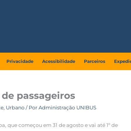
Privacidade
Acessibilidade
Parceiros
Expedi
e de passageiros
te
,
Urbano
/ Por
Administração UNIBUS
iba, que começou em 31 de agosto e vai até 1º de