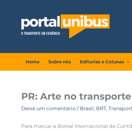
Ir
para
o
conteúdo
Home
Sobre nós
Editorias e Colunas
PR: Arte no transport
Deixe um comentário
/
Brasil
,
BRT
,
Transpor
Para marcar a Bienal Internacional de Curit