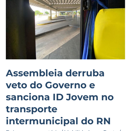
Governo
e
sanciona
ID
Jovem
no
transporte
intermunicipal
Assembleia derruba
do
veto do Governo e
RN
sanciona ID Jovem no
transporte
intermunicipal do RN