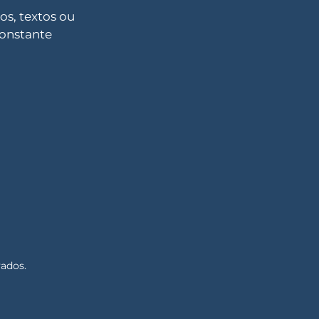
s, textos ou
constante
vados.