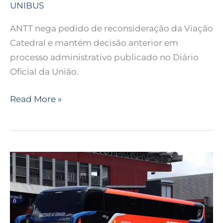
UNIBUS
ANTT nega pedido de reconsideração da Viação
Catedral e mantém decisão anterior em
processo administrativo publicado no Diário
Oficial da União.
Read More »
ANTT
suspende
medidas
contra
a