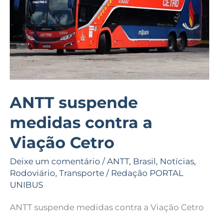
Viação
Cetro
ANTT suspende
medidas contra a
Viação Cetro
Deixe um comentário
/
ANTT
,
Brasil
,
Notícias
,
Rodoviário
,
Transporte
/
Redação PORTAL
UNIBUS
ANTT suspende medidas contra a Viação Cetro