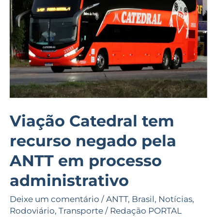
negado
pela
ANTT
em
processo
administrativo
Viação Catedral tem
recurso negado pela
ANTT em processo
administrativo
Deixe um comentário
/
ANTT
,
Brasil
,
Notícias
,
Rodoviário
,
Transporte
/
Redação PORTAL